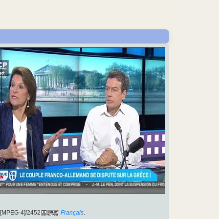
1[MPEG-4]/2452
Français
.