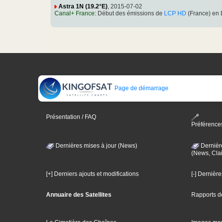
Astra 1N (19.2°E)
, 2015-07-02
Canal+ France
: Début des émissions de
LCP HD
(France) en
Page de démarrage
Présentation / FAQ
Préférence
Dernières mises à jour (News)
Dernièr
(News, Clai
[+] Derniers ajouts et modifications
[-] Dernièr
Annuaire des Satellites
Rapports d