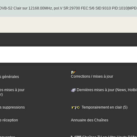
 DVB-S2 Clair sur 12168.00MHz, pol.V SR:29700 FEC:5/6 SID:9310 PID:1010[MPE
Corrections / mises à jour
s générales
es mises à jour
Dernières mises à jour (News, Hotbi
r)
es suppressions
Temporairement en clair (5)
e réception
Annuaire des Chaînes