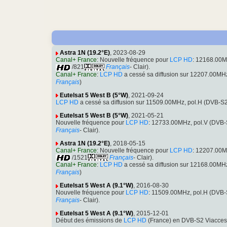
Astra 1N (19.2°E)
, 2023-08-29
Canal+ France
: Nouvelle fréquence pour
LCP HD
: 12168.00M
/821
Français
- Clair).
Canal+ France
:
LCP HD
a cessé sa diffusion sur 12207.00M
Français
)
Eutelsat 5 West B (5°W)
, 2021-09-24
LCP HD
a cessé sa diffusion sur 11509.00MHz, pol.H (DVB-
Eutelsat 5 West B (5°W)
, 2021-05-21
Nouvelle fréquence pour
LCP HD
: 12733.00MHz, pol.V (DVB
Français
- Clair).
Astra 1N (19.2°E)
, 2018-05-15
Canal+ France
: Nouvelle fréquence pour
LCP HD
: 12207.00M
/1521
Français
- Clair).
Canal+ France
:
LCP HD
a cessé sa diffusion sur 12168.00M
Français
)
Eutelsat 5 West A (9.1°W)
, 2016-08-30
Nouvelle fréquence pour
LCP HD
: 11509.00MHz, pol.H (DVB
Français
- Clair).
Eutelsat 5 West A (9.1°W)
, 2015-12-01
Début des émissions de
LCP HD
(France) en DVB-S2 Viacces