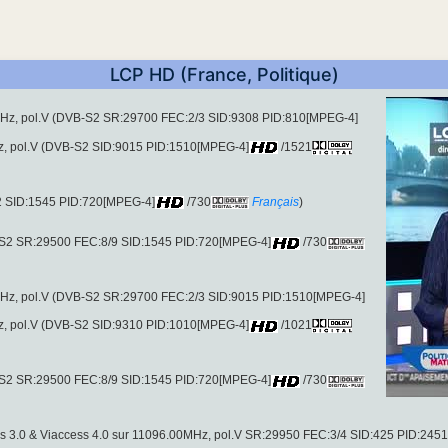
LCP HD (France, Politique)
Hz, pol.V (DVB-S2 SR:29700 FEC:2/3 SID:9308 PID:810[MPEG-4]
Hz, pol.V (DVB-S2 SID:9015 PID:1510[MPEG-4]
/1521
S2 SID:1545 PID:720[MPEG-4]
/730
Français
)
-S2 SR:29500 FEC:8/9 SID:1545 PID:720[MPEG-4]
/730
Hz, pol.V (DVB-S2 SR:29700 FEC:2/3 SID:9015 PID:1510[MPEG-4]
Hz, pol.V (DVB-S2 SID:9310 PID:1010[MPEG-4]
/1021
-S2 SR:29500 FEC:8/9 SID:1545 PID:720[MPEG-4]
/730
s 3.0 & Viaccess 4.0 sur 11096.00MHz, pol.V SR:29950 FEC:3/4 SID:425 PID:245