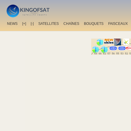
NEWS
[+]
[-]
SATELLITES
CHAîNES
BOUQUETS
FAISCEAUX