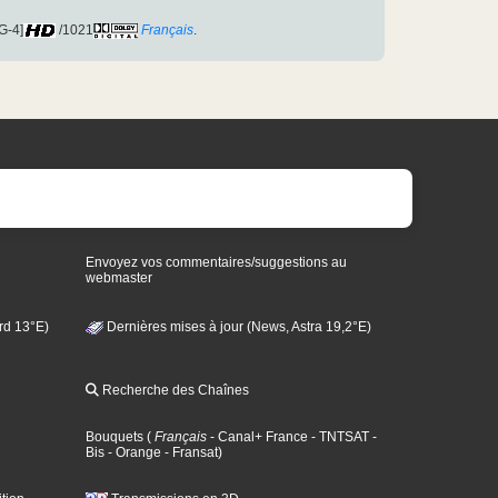
G-4]
/1021
Français
.
Envoyez vos commentaires/suggestions au
webmaster
rd 13°E)
Dernières mises à jour (News, Astra 19,2°E)
Recherche des Chaînes
Bouquets
(
Français
- Canal+ France
- TNTSAT
-
Bis
- Orange
- Fransat
)