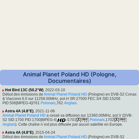
Animal Planet Poland HD (Pologne,
Documentaires)
Hot Bird 13C (50.2°W)
, 2022-03-10
Début des émissions de
Animal Planet Poland HD
(Pologne) en DVB-S2 Conax
& Viaccess 6.0 sur 11258.00MHz, pol.H SR:27500 FEC:3/4 SID:15206
PID:506[MPEG-4]/761
Polonais
,762
Anglais
.
Astra 4A (4.8°E)
, 2021-11-06
Animal Planet Poland HD
a cessé sa diffusion sur 12360.00MHz, pol.V (DVB-
S2 SID:1700 PID:1700[MPEG-4]
/1701
Polonais
,1702
Anglais
). Cette chaîne n´est plus diffusée par aucun satellite en Europe.
Astra 4A (4.8°E)
, 2015-04-24
Début des émissions de
Animal Planet Poland HD
(Pologne) en DVB-S2