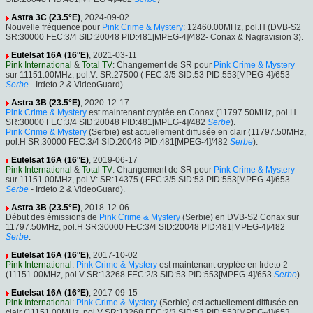
Astra 3C (23.5°E)
, 2024-09-02
Nouvelle fréquence pour
Pink Crime & Mystery
: 12460.00MHz, pol.H (DVB-S2
SR:30000 FEC:3/4 SID:20048 PID:481[MPEG-4]/482- Conax & Nagravision 3).
Eutelsat 16A (16°E)
, 2021-03-11
Pink International
&
Total TV
: Changement de SR pour
Pink Crime & Mystery
sur 11151.00MHz, pol.V: SR:27500 ( FEC:3/5 SID:53 PID:553[MPEG-4]/653
Serbe
- Irdeto 2 & VideoGuard).
Astra 3B (23.5°E)
, 2020-12-17
Pink Crime & Mystery
est maintenant cryptée en Conax (11797.50MHz, pol.H
SR:30000 FEC:3/4 SID:20048 PID:481[MPEG-4]/482
Serbe
).
Pink Crime & Mystery
(Serbie) est actuellement diffusée en clair (11797.50MHz,
pol.H SR:30000 FEC:3/4 SID:20048 PID:481[MPEG-4]/482
Serbe
).
Eutelsat 16A (16°E)
, 2019-06-17
Pink International
&
Total TV
: Changement de SR pour
Pink Crime & Mystery
sur 11151.00MHz, pol.V: SR:14375 ( FEC:3/5 SID:53 PID:553[MPEG-4]/653
Serbe
- Irdeto 2 & VideoGuard).
Astra 3B (23.5°E)
, 2018-12-06
Début des émissions de
Pink Crime & Mystery
(Serbie) en DVB-S2 Conax sur
11797.50MHz, pol.H SR:30000 FEC:3/4 SID:20048 PID:481[MPEG-4]/482
Serbe
.
Eutelsat 16A (16°E)
, 2017-10-02
Pink International
:
Pink Crime & Mystery
est maintenant cryptée en Irdeto 2
(11151.00MHz, pol.V SR:13268 FEC:2/3 SID:53 PID:553[MPEG-4]/653
Serbe
).
Eutelsat 16A (16°E)
, 2017-09-15
Pink International
:
Pink Crime & Mystery
(Serbie) est actuellement diffusée en
clair (11151.00MHz, pol.V SR:13268 FEC:2/3 SID:53 PID:553[MPEG-4]/653