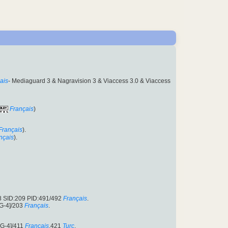
ais
- Mediaguard 3 & Nagravision 3 & Viaccess 3.0 & Viaccess
Français
)
Français
).
nçais
).
8 SID:209 PID:491/492
Français
.
G-4]/203
Français
.
G-4]/411
Français
,421
Turc
.