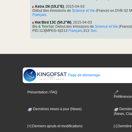
Astra 1N (19.2°E)
, 2015-04-03
Début des émissions de
Science et Vie
(France) en DVB-S2 Me
Français
.
Hot Bird 13C (50.2°W)
, 2015-04-03
Bis
&
TeleSat
: Début des émissions de
Science et Vie
(France)
PID:113[MPEG-4]/213
Français
,313
Turc
.
Page de démarrage
Présentation / FAQ
Préférence
Dernières mises à jour (News)
Dernièr
(News, Clai
[+] Derniers ajouts et modifications
[-] Dernièr