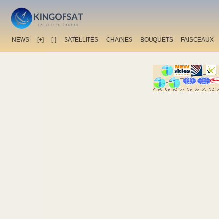
NEWS
[+]
[-]
SATELLITES
CHAîNES
BOUQUETS
FAISCEAUX