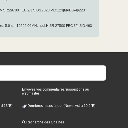
ol.V SR:29700 FEC:2/3 SID:17023 PID:123[MPEG-4]/223
cess 5.0 sur 12692.00MHz, pol.H SR:27500 FEC:3/4 SID:463
Envoyez vos commentaires/suggestions au
webmaster
rd 13°E)
Dernières mises à jour (News, Astra 19,2°E)
Recherche des Chaînes