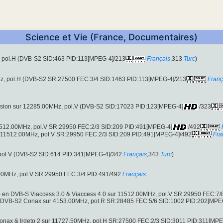
Science et Vie (France, Documentaires)
, pol.H (DVB-S2 SID:463 PID:113[MPEG-4]/213
Français
,313
Turc
)
z, pol.H (DVB-S2 SR:27500 FEC:3/4 SID:1463 PID:113[MPEG-4]/213
Franç
fusion sur 12285.00MHz, pol.V (DVB-S2 SID:17023 PID:123[MPEG-4]
/323
11512.00MHz, pol.V SR:29950 FEC:2/3 SID:209 PID:491[MPEG-4]
/492
ir (11512.00MHz, pol.V SR:29950 FEC:2/3 SID:209 PID:491[MPEG-4]/492
Fra
 pol.V (DVB-S2 SID:614 PID:341[MPEG-4]/342
Français
,343
Turc
)
00MHz, pol.V SR:29950 FEC:3/4 PID:491/492
Français
.
 en DVB-S Viaccess 3.0 & Viaccess 4.0 sur 11512.00MHz, pol.V SR:29950 FEC:7/
 DVB-S2 Conax sur 4153.00MHz, pol.R SR:28485 FEC:5/6 SID:1002 PID:202[MPE
nax & Irdeto 2 sur 11727.50MHz, pol.H SR:27500 FEC:2/3 SID:3011 PID:311[MPE