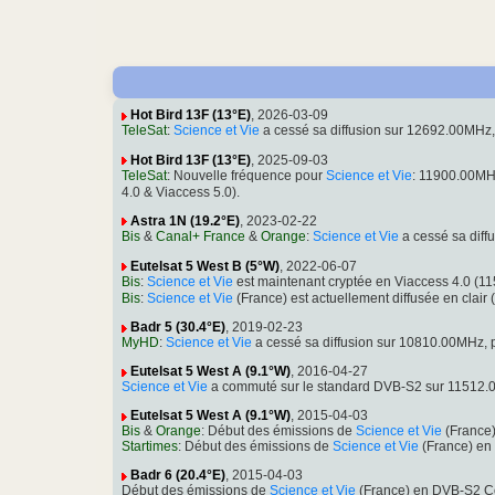
Hot Bird 13F (13°E)
, 2026-03-09
TeleSat
:
Science et Vie
a cessé sa diffusion sur 12692.00MHz
Hot Bird 13F (13°E)
, 2025-09-03
TeleSat
: Nouvelle fréquence pour
Science et Vie
: 11900.00MH
4.0 & Viaccess 5.0).
Astra 1N (19.2°E)
, 2023-02-22
Bis
&
Canal+ France
&
Orange
:
Science et Vie
a cessé sa dif
Eutelsat 5 West B (5°W)
, 2022-06-07
Bis
:
Science et Vie
est maintenant cryptée en Viaccess 4.0 (
Bis
:
Science et Vie
(France) est actuellement diffusée en cla
Badr 5 (30.4°E)
, 2019-02-23
MyHD
:
Science et Vie
a cessé sa diffusion sur 10810.00MHz,
Eutelsat 5 West A (9.1°W)
, 2016-04-27
Science et Vie
a commuté sur le standard DVB-S2 sur 11512.
Eutelsat 5 West A (9.1°W)
, 2015-04-03
Bis
&
Orange
: Début des émissions de
Science et Vie
(France)
Startimes
: Début des émissions de
Science et Vie
(France) en
Badr 6 (20.4°E)
, 2015-04-03
Début des émissions de
Science et Vie
(France) en DVB-S2 Co