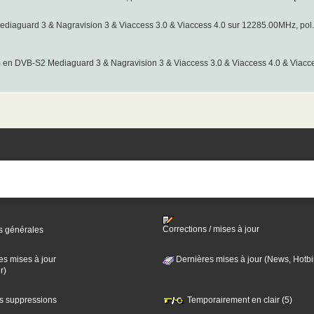
diaguard 3 & Nagravision 3 & Viaccess 3.0 & Viaccess 4.0 sur 12285.00MHz, p
 en DVB-S2 Mediaguard 3 & Nagravision 3 & Viaccess 3.0 & Viaccess 4.0 & Viac
Corrections / mises à jour
s générales
es mises à jour
Dernières mises à jour (News, Hotbi
r)
es suppressions
Temporairement en clair (5)