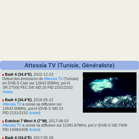
Attessia TV (Tunisie, Généraliste)
Badr 4 (34.4°E)
, 2022-12-23
Début des émissions de
Attessia TV
(Tunisie)
en DVB-S Clair sur 12643.00MHz, pol.H
SR:27500 FEC:5/6 SID:20 PID:2201/2202
Arabe
.
Badr 4 (34.4°E)
, 2018-05-22
Attessia TV
a cessé sa diffusion sur
12643.00MHz, pol.H (DVB-S SID:15
PID:2151/2152
Arabe
)
Eutelsat 7 West A (7°W)
, 2017-08-03
Attessia TV
a cessé sa diffusion sur 11391.87MHz, pol.V (DVB-S SID:7009
PID:1409/2409
Arabe
)
Badr 4 (34.4°E)
, 2017-05-28