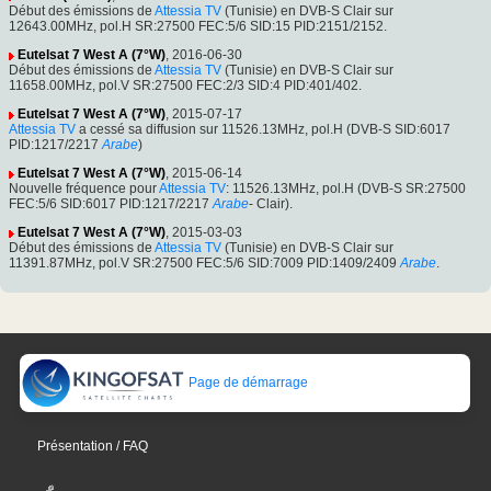
Début des émissions de
Attessia TV
(Tunisie) en DVB-S Clair sur
12643.00MHz, pol.H SR:27500 FEC:5/6 SID:15 PID:2151/2152.
Eutelsat 7 West A (7°W)
, 2016-06-30
Début des émissions de
Attessia TV
(Tunisie) en DVB-S Clair sur
11658.00MHz, pol.V SR:27500 FEC:2/3 SID:4 PID:401/402.
Eutelsat 7 West A (7°W)
, 2015-07-17
Attessia TV
a cessé sa diffusion sur 11526.13MHz, pol.H (DVB-S SID:6017
PID:1217/2217
Arabe
)
Eutelsat 7 West A (7°W)
, 2015-06-14
Nouvelle fréquence pour
Attessia TV
: 11526.13MHz, pol.H (DVB-S SR:27500
FEC:5/6 SID:6017 PID:1217/2217
Arabe
- Clair).
Eutelsat 7 West A (7°W)
, 2015-03-03
Début des émissions de
Attessia TV
(Tunisie) en DVB-S Clair sur
11391.87MHz, pol.V SR:27500 FEC:5/6 SID:7009 PID:1409/2409
Arabe
.
Page de démarrage
Présentation / FAQ