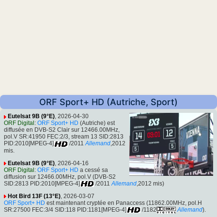
ORF Sport+ HD (Autriche, Sport)
Eutelsat 9B (9°E)
, 2026-04-30
ORF Digital
:
ORF Sport+ HD
(Autriche) est
diffusée en DVB-S2 Clair sur 12466.00MHz,
pol.V SR:41950 FEC:2/3, stream 13 SID:2813
PID:2010[MPEG-4]
/2011
Allemand
,2012
mis.
Eutelsat 9B (9°E)
, 2026-04-16
ORF Digital
:
ORF Sport+ HD
a cessé sa
diffusion sur 12466.00MHz, pol.V (DVB-S2
SID:2813 PID:2010[MPEG-4]
/2011
Allemand
,2012 mis)
Hot Bird 13F (13°E)
, 2026-03-07
ORF Sport+ HD
est maintenant cryptée en Panaccess (11862.00MHz, pol.H
SR:27500 FEC:3/4 SID:118 PID:1181[MPEG-4]
/1182
Allemand
).