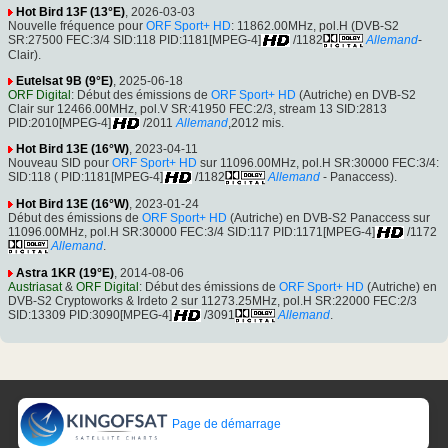
Hot Bird 13F (13°E)
, 2026-03-03
Nouvelle fréquence pour
ORF Sport+ HD
: 11862.00MHz, pol.H (DVB-S2
SR:27500 FEC:3/4 SID:118 PID:1181[MPEG-4]
/1182
Allemand
-
Clair).
Eutelsat 9B (9°E)
, 2025-06-18
ORF Digital
: Début des émissions de
ORF Sport+ HD
(Autriche) en DVB-S2
Clair sur 12466.00MHz, pol.V SR:41950 FEC:2/3, stream 13 SID:2813
PID:2010[MPEG-4]
/2011
Allemand
,2012 mis.
Hot Bird 13E (16°W)
, 2023-04-11
Nouveau SID pour
ORF Sport+ HD
sur 11096.00MHz, pol.H SR:30000 FEC:3/4:
SID:118 ( PID:1181[MPEG-4]
/1182
Allemand
- Panaccess).
Hot Bird 13E (16°W)
, 2023-01-24
Début des émissions de
ORF Sport+ HD
(Autriche) en DVB-S2 Panaccess sur
11096.00MHz, pol.H SR:30000 FEC:3/4 SID:117 PID:1171[MPEG-4]
/1172
Allemand
.
Astra 1KR (19°E)
, 2014-08-06
Austriasat
&
ORF Digital
: Début des émissions de
ORF Sport+ HD
(Autriche) en
DVB-S2 Cryptoworks & Irdeto 2 sur 11273.25MHz, pol.H SR:22000 FEC:2/3
SID:13309 PID:3090[MPEG-4]
/3091
Allemand
.
Page de démarrage