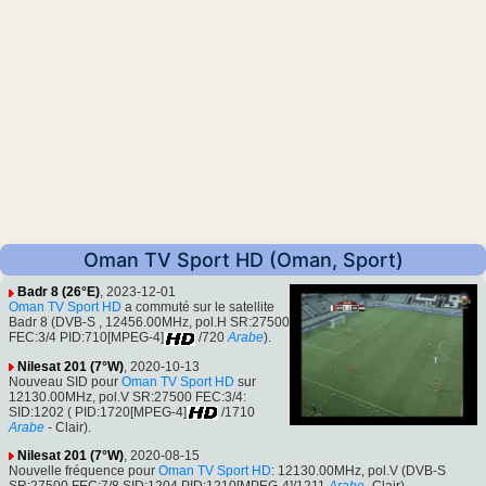
Oman TV Sport HD (Oman, Sport)
Badr 8 (26°E)
, 2023-12-01
Oman TV Sport HD
a commuté sur le satellite
Badr 8 (DVB-S , 12456.00MHz, pol.H SR:27500
FEC:3/4 PID:710[MPEG-4]
/720
Arabe
).
Nilesat 201 (7°W)
, 2020-10-13
Nouveau SID pour
Oman TV Sport HD
sur
12130.00MHz, pol.V SR:27500 FEC:3/4:
SID:1202 ( PID:1720[MPEG-4]
/1710
Arabe
- Clair).
Nilesat 201 (7°W)
, 2020-08-15
Nouvelle fréquence pour
Oman TV Sport HD
: 12130.00MHz, pol.V (DVB-S
SR:27500 FEC:7/8 SID:1204 PID:1210[MPEG-4]/1211
Arabe
- Clair).