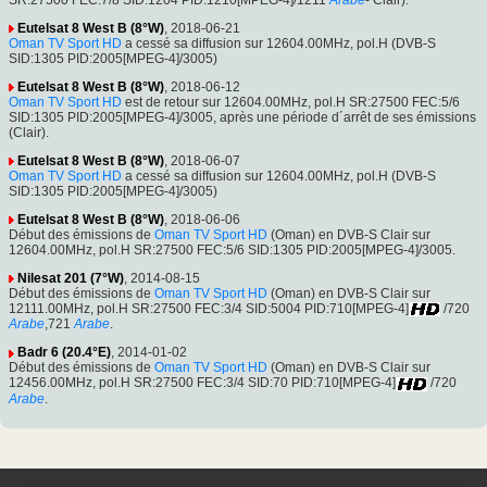
Eutelsat 8 West B (8°W)
, 2018-06-21
Oman TV Sport HD
a cessé sa diffusion sur 12604.00MHz, pol.H (DVB-S
SID:1305 PID:2005[MPEG-4]/3005)
Eutelsat 8 West B (8°W)
, 2018-06-12
Oman TV Sport HD
est de retour sur 12604.00MHz, pol.H SR:27500 FEC:5/6
SID:1305 PID:2005[MPEG-4]/3005, après une période d´arrêt de ses émissions
(Clair).
Eutelsat 8 West B (8°W)
, 2018-06-07
Oman TV Sport HD
a cessé sa diffusion sur 12604.00MHz, pol.H (DVB-S
SID:1305 PID:2005[MPEG-4]/3005)
Eutelsat 8 West B (8°W)
, 2018-06-06
Début des émissions de
Oman TV Sport HD
(Oman) en DVB-S Clair sur
12604.00MHz, pol.H SR:27500 FEC:5/6 SID:1305 PID:2005[MPEG-4]/3005.
Nilesat 201 (7°W)
, 2014-08-15
Début des émissions de
Oman TV Sport HD
(Oman) en DVB-S Clair sur
12111.00MHz, pol.H SR:27500 FEC:3/4 SID:5004 PID:710[MPEG-4]
/720
Arabe
,721
Arabe
.
Badr 6 (20.4°E)
, 2014-01-02
Début des émissions de
Oman TV Sport HD
(Oman) en DVB-S Clair sur
12456.00MHz, pol.H SR:27500 FEC:3/4 SID:70 PID:710[MPEG-4]
/720
Arabe
.