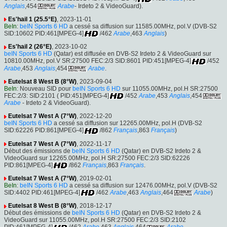
Anglais
,454
Arabe
- Irdeto 2 & VideoGuard).
Es'hail 1 (25.5°E)
, 2023-11-01
BeIn
:
beIN Sports 6 HD
a cessé sa diffusion sur 11585.00MHz, pol.V (DVB-S2
SID:10602 PID:461[MPEG-4]
/462
Arabe
,463
Anglais
)
Es'hail 2 (26°E)
, 2023-10-02
beIN Sports 6 HD
(Qatar) est diffusée en DVB-S2 Irdeto 2 & VideoGuard sur
10810.00MHz, pol.V SR:27500 FEC:2/3 SID:8601 PID:451[MPEG-4]
/452
Arabe
,453
Anglais
,454
Arabe
.
Eutelsat 8 West B (8°W)
, 2023-09-04
BeIn
: Nouveau SID pour
beIN Sports 6 HD
sur 11055.00MHz, pol.H SR:27500
FEC:2/3: SID:2101 ( PID:451[MPEG-4]
/452
Arabe
,453
Anglais
,454
Arabe
- Irdeto 2 & VideoGuard).
Eutelsat 7 West A (7°W)
, 2022-12-20
beIN Sports 6 HD
a cessé sa diffusion sur 12265.00MHz, pol.H (DVB-S2
SID:62226 PID:861[MPEG-4]
/862
Français
,863
Français
)
Eutelsat 7 West A (7°W)
, 2022-11-17
Début des émissions de
beIN Sports 6 HD
(Qatar) en DVB-S2 Irdeto 2 &
VideoGuard sur 12265.00MHz, pol.H SR:27500 FEC:2/3 SID:62226
PID:861[MPEG-4]
/862
Français
,863
Français
.
Eutelsat 7 West A (7°W)
, 2019-02-01
BeIn
:
beIN Sports 6 HD
a cessé sa diffusion sur 12476.00MHz, pol.V (DVB-S2
SID:4402 PID:461[MPEG-4]
/462
Arabe
,463
Anglais
,464
Arabe
)
Eutelsat 8 West B (8°W)
, 2018-12-17
Début des émissions de
beIN Sports 6 HD
(Qatar) en DVB-S2 Irdeto 2 &
VideoGuard sur 11055.00MHz, pol.H SR:27500 FEC:2/3 SID:2102