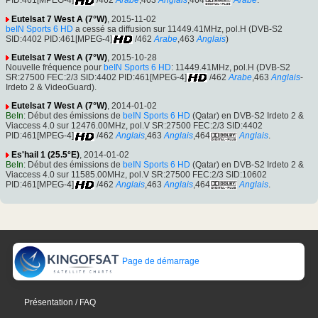
PID:461[MPEG-4]
/462
Arabe
,463
Anglais
,464
Arabe
.
Eutelsat 7 West A (7°W)
, 2015-11-02
beIN Sports 6 HD
a cessé sa diffusion sur 11449.41MHz, pol.H (DVB-S2
SID:4402 PID:461[MPEG-4]
/462
Arabe
,463
Anglais
)
Eutelsat 7 West A (7°W)
, 2015-10-28
Nouvelle fréquence pour
beIN Sports 6 HD
: 11449.41MHz, pol.H (DVB-S2
SR:27500 FEC:2/3 SID:4402 PID:461[MPEG-4]
/462
Arabe
,463
Anglais
-
Irdeto 2 & VideoGuard).
Eutelsat 7 West A (7°W)
, 2014-01-02
BeIn
: Début des émissions de
beIN Sports 6 HD
(Qatar) en DVB-S2 Irdeto 2 &
Viaccess 4.0 sur 12476.00MHz, pol.V SR:27500 FEC:2/3 SID:4402
PID:461[MPEG-4]
/462
Anglais
,463
Anglais
,464
Anglais
.
Es'hail 1 (25.5°E)
, 2014-01-02
BeIn
: Début des émissions de
beIN Sports 6 HD
(Qatar) en DVB-S2 Irdeto 2 &
Viaccess 4.0 sur 11585.00MHz, pol.V SR:27500 FEC:2/3 SID:10602
PID:461[MPEG-4]
/462
Anglais
,463
Anglais
,464
Anglais
.
Page de démarrage
Présentation / FAQ