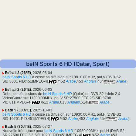
beIN Sports 6 HD (Qatar, Sport)
Es'hail 2 (26°E)
, 2026-06-04
beIN Sports 6 HD
a cessé sa diffusion sur 10810.00MHz, pol.V (DVB-S2
SID:8601 PID:451[MPEG-4]
/452
Arabe
,453
Anglais
,454
Arabe
)
Es'hail 2 (26°E)
, 2026-06-03
Début des émissions de
beIN Sports 6 HD
(Qatar) en DVB-S2 Irdeto 2 &
VideoGuard sur 11390.00MHz, pol.V SR:27500 FEC:2/3 SID:8708
PID:611[MPEG-4]
/612
Arabe
,613
Anglais
,614
Arabe
.
Badr 5 (30.4°E)
, 2025-10-03
beIN Sports 6 HD
a cessé sa diffusion sur 10930.00MHz, pol.H (DVB-S2
SID:10201 PID:451[MPEG-4]
/452
Arabe
,453
Anglais
,454
Arabe
)
Badr 5 (30.4°E)
, 2025-07-27
Nouvelle fréquence pour
beIN Sports 6 HD
: 10930.00MHz, pol.H (DVB-S2
SR:27500 FEC:2/3 SID:10201 PID:451[MPEG-4]
/452
Arabe
,453