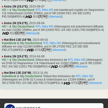
PID:2751[MPEG-4]
/2752
Allemand
).
Astra 1N (19.2°E)
, 2015-09-07
HD +
&
Sky Deutschland
:
RTL Nitro HD
est maintenant cryptée en Nagravision
3 & VideoGuard (11082.25MHz, pol.H SR:22000 FEC:3/4 SID:11951
PID:500[MPEG-4]
/510
Allemand
).
Astra 1N (19.2°E)
, 2015-09-04
HD +
&
Sky Deutschland
:
RTL Nitro HD
(Allemagne) est actuellement diffusée
en clair (11082.25MHz, pol.H SR:22000 FEC:3/4 SID:11951 PID:500[MPEG-4]
/510
Allemand
).
Hot Bird 13E (16°W)
, 2015-09-03
Kabelkiosk
&
Sky Deutschland
:
RTL Nitro HD
(Allemagne) est actuellement
diffusée en clair (12284.00MHz, pol.H SR:27500 FEC:2/3 SID:306
PID:2751[MPEG-4]
/2752
Allemand
).
Astra 1N (19.2°E)
, 2014-04-09
HD +
&
Sky Deutschland
: Début des émissions de
RTL Nitro HD
(Allemagne)
en DVB-S2 Nagravision 3 & VideoGuard sur 11082.25MHz, pol.H SR:22000
FEC:3/4 SID:11951 PID:500[MPEG-4]
/510
Allemand
.
Hot Bird 13E (16°W)
, 2013-11-04
Kabelkiosk
&
Sky Deutschland
: Début des émissions de
RTL Nitro HD
(Allemagne) en DVB-S2 Conax & VideoGuard sur 12284.00MHz, pol.H
SR:27500 FEC:2/3 SID:306 PID:2751[MPEG-4]
/2752
Allemand
.