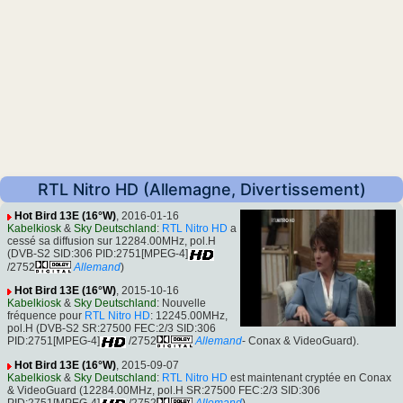
RTL Nitro HD (Allemagne, Divertissement)
Hot Bird 13E (16°W)
, 2016-01-16
Kabelkiosk
&
Sky Deutschland
:
RTL Nitro HD
a
cessé sa diffusion sur 12284.00MHz, pol.H
(DVB-S2 SID:306 PID:2751[MPEG-4]
/2752
Allemand
)
Hot Bird 13E (16°W)
, 2015-10-16
Kabelkiosk
&
Sky Deutschland
: Nouvelle
fréquence pour
RTL Nitro HD
: 12245.00MHz,
pol.H (DVB-S2 SR:27500 FEC:2/3 SID:306
PID:2751[MPEG-4]
/2752
Allemand
- Conax & VideoGuard).
Hot Bird 13E (16°W)
, 2015-09-07
Kabelkiosk
&
Sky Deutschland
:
RTL Nitro HD
est maintenant cryptée en Conax
& VideoGuard (12284.00MHz, pol.H SR:27500 FEC:2/3 SID:306