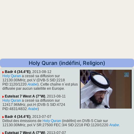
Holy Quran (indéfini, Religion)
Badr 4 (34.4°E)
, 2013-08-12
Holy Quran
a cessé sa diffusion sur
12130.00MHz, pol.V (DVB-S SID:2218
PID:1120/1220
Arabe
). Cette chaîne n´est plus
diffusée par aucun satellite en Europe.
Eutelsat 7 West A (7°W)
, 2013-08-11
Holy Quran
a cessé sa diffusion sur
12417.96MHz, pol.H (DVB-S SID:4724
PID:4831/4832
Arabe
)
Badr 4 (34.4°E)
, 2013-07-07
Début des émissions de
Holy Quran
(indéfini) en DVB-S Clair sur
12130.00MHz, pol.V SR:27500 FEC:3/4 SID:2218 PID:1120/1220
Arabe
.
Eutelsat 7 West A (7°W)
, 2013-07-07