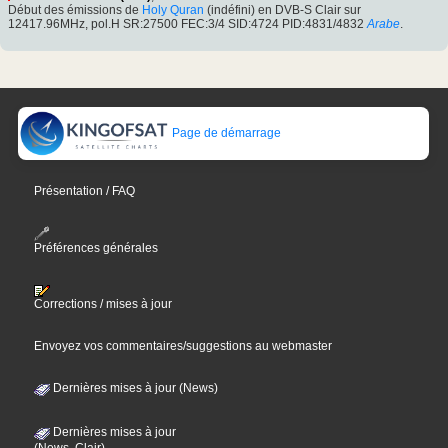
Début des émissions de
Holy Quran
(indéfini) en DVB-S Clair sur
12417.96MHz, pol.H SR:27500 FEC:3/4 SID:4724 PID:4831/4832
Arabe
.
Page de démarrage
Présentation / FAQ
Préférences générales
Corrections / mises à jour
Envoyez vos commentaires/suggestions au webmaster
Dernières mises à jour (News)
Dernières mises à jour