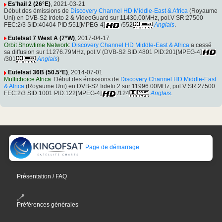
Es'hail 2 (26°E)
, 2021-03-21
Début des émissions de
Discovery Channel HD Middle-East & Africa
(Royaume
Uni) en DVB-S2 Irdeto 2 & VideoGuard sur 11430.00MHz, pol.V SR:27500
FEC:2/3 SID:40404 PID:551[MPEG-4]
/552
Anglais
.
Eutelsat 7 West A (7°W)
, 2017-04-17
Orbit Showtime Network
:
Discovery Channel HD Middle-East & Africa
a cessé
sa diffusion sur 11276.79MHz, pol.V (DVB-S2 SID:4801 PID:201[MPEG-4]
/301
Anglais
)
Eutelsat 36B (50.5°E)
, 2014-07-01
Multichoice Africa
: Début des émissions de
Discovery Channel HD Middle-East
& Africa
(Royaume Uni) en DVB-S2 Irdeto 2 sur 11996.00MHz, pol.V SR:27500
FEC:2/3 SID:1001 PID:122[MPEG-4]
/124
Anglais
.
Page de démarrage
Présentation / FAQ
Préférences générales