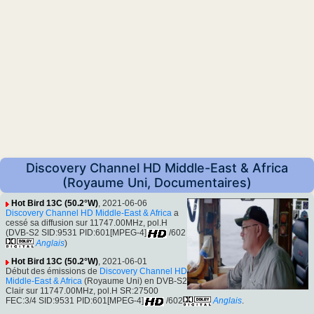
Discovery Channel HD Middle-East & Africa
(Royaume Uni, Documentaires)
Hot Bird 13C (50.2°W)
, 2021-06-06
Discovery Channel HD Middle-East & Africa
a
cessé sa diffusion sur 11747.00MHz, pol.H
(DVB-S2 SID:9531 PID:601[MPEG-4]
/602
Anglais
)
Hot Bird 13C (50.2°W)
, 2021-06-01
Début des émissions de
Discovery Channel HD
Middle-East & Africa
(Royaume Uni) en DVB-S2
Clair sur 11747.00MHz, pol.H SR:27500
FEC:3/4 SID:9531 PID:601[MPEG-4]
/602
Anglais
.