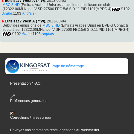
Eutelsat 7 West A (7°W)
, 2013-05-03
MBC 3 HD
(Emirats Arabes Unis) est actuellement diffusée en clair
(12322.00MHz, pol.V SR:27500 FEC:5/6 SID:11 PID:1101[MPEG-4]
/1102
Arabe
,1103
Anglais
).
Eutelsat 7 West A (7°W)
, 2013-03-04
Début des émissions de
MBC 3 HD
(Emirats Arabes Unis) en DVB-S Conax &
Irdeto 2 sur 12322.00MHz, pol.V SR:27500 FEC:5/6 SID:11 PID:1101[MPEG-4]
/1102
Arabe
,1103
Anglais
.
Page de démarrage
Présentation / FAQ
Préférences générales
Corrections / mises à jour
Envoyez vos commentaires/suggestions au webmaster