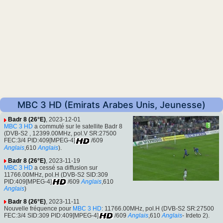
MBC 3 HD (Emirats Arabes Unis, Jeunesse)
Badr 8 (26°E)
, 2023-12-01
MBC 3 HD
a commuté sur le satellite Badr 8
(DVB-S2 , 12399.00MHz, pol.V SR:27500
FEC:3/4 PID:409[MPEG-4]
/609
Anglais
,610
Anglais
).
Badr 8 (26°E)
, 2023-11-19
MBC 3 HD
a cessé sa diffusion sur
11766.00MHz, pol.H (DVB-S2 SID:309
PID:409[MPEG-4]
/609
Anglais
,610
Anglais
)
Badr 8 (26°E)
, 2023-11-11
Nouvelle fréquence pour
MBC 3 HD
: 11766.00MHz, pol.H (DVB-S2 SR:27500
FEC:3/4 SID:309 PID:409[MPEG-4]
/609
Anglais
,610
Anglais
- Irdeto 2).