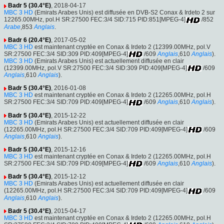
Badr 5 (30.4°E)
, 2018-04-17
MBC 3 HD
(Emirats Arabes Unis) est diffusée en DVB-S2 Conax & Irdeto 2 sur
12265.00MHz, pol.H SR:27500 FEC:3/4 SID:715 PID:851[MPEG-4]
/852
Arabe
,853
Anglais
.
Badr 6 (20.4°E)
, 2017-05-02
MBC 3 HD
est maintenant cryptée en Conax & Irdeto 2 (12399.00MHz, pol.V
SR:27500 FEC:3/4 SID:309 PID:409[MPEG-4]
/609
Anglais
,610
Anglais
).
MBC 3 HD
(Emirats Arabes Unis) est actuellement diffusée en clair
(12399.00MHz, pol.V SR:27500 FEC:3/4 SID:309 PID:409[MPEG-4]
/609
Anglais
,610
Anglais
).
Badr 5 (30.4°E)
, 2016-01-08
MBC 3 HD
est maintenant cryptée en Conax & Irdeto 2 (12265.00MHz, pol.H
SR:27500 FEC:3/4 SID:709 PID:409[MPEG-4]
/609
Anglais
,610
Anglais
).
Badr 5 (30.4°E)
, 2015-12-22
MBC 3 HD
(Emirats Arabes Unis) est actuellement diffusée en clair
(12265.00MHz, pol.H SR:27500 FEC:3/4 SID:709 PID:409[MPEG-4]
/609
Anglais
,610
Anglais
).
Badr 5 (30.4°E)
, 2015-12-16
MBC 3 HD
est maintenant cryptée en Conax & Irdeto 2 (12265.00MHz, pol.H
SR:27500 FEC:3/4 SID:709 PID:409[MPEG-4]
/609
Anglais
,610
Anglais
).
Badr 5 (30.4°E)
, 2015-12-12
MBC 3 HD
(Emirats Arabes Unis) est actuellement diffusée en clair
(12265.00MHz, pol.H SR:27500 FEC:3/4 SID:709 PID:409[MPEG-4]
/609
Anglais
,610
Anglais
).
Badr 5 (30.4°E)
, 2015-04-17
MBC 3 HD
est maintenant cryptée en Conax & Irdeto 2 (12265.00MHz, pol.H