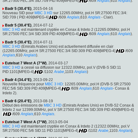
SR:27500 FEC:3/4 SID:709 PID:409[MPEG-4]
/609
Anglais
,610
Anglais
).
Badr 5 (30.4°E)
, 2015-04-16
Nouveau SID pour
MBC 3 HD
sur 12265.00MHz, pol.H SR:27500 FEC:3/4:
SID:709 ( PID:409[MPEG-4]
/609
Anglais
,610
Anglais
- Clair).
Badr 5 (30.4°E)
, 2014-07-12
MBC 3 HD
est maintenant cryptée en Conax & Irdeto 2 (12265.00MHz, pol.H
SR:27500 FEC:3/4 SID:309 PID:409[MPEG-4]
/609
Anglais
,610
Anglais
).
Badr 5 (30.4°E)
, 2014-07-11
MBC 3 HD
(Emirats Arabes Unis) est actuellement diffusée en clair
(12265.00MHz, pol.H SR:27500 FEC:3/4 SID:309 PID:409[MPEG-4]
/609
Anglais
,610
Anglais
).
Eutelsat 7 West A (7°W)
, 2014-03-17
MBC 3 HD
a cessé sa diffusion sur 12322.00MHz, pol.V (DVB-S SID:11
PID:1101[MPEG-4]
/1102
Arabe
,1103
Anglais
)
Badr 4 (34.4°E)
, 2013-09-22
Nouvelle fréquence pour
MBC 3 HD
: 12265.00MHz, pol.H (DVB-S SR:27500
FEC:5/6 SID:309 PID:409[MPEG-4]
/609
Anglais
,610
Anglais
- Conax &
Irdeto 2).
Badr 6 (20.4°E)
, 2013-08-19
Début des émissions de
MBC 3 HD
(Emirats Arabes Unis) en DVB-S2 Conax &
Irdeto 2 sur 12399.00MHz, pol.V SR:27500 FEC:3/4 SID:309 PID:409[MPEG-4]
/609
Anglais
,610
Anglais
.
Eutelsat 7 West A (7°W)
, 2013-05-04
MBC 3 HD
est maintenant cryptée en Conax & Irdeto 2 (12322.00MHz, pol.V
SR:27500 FEC:5/6 SID:11 PID:1101[MPEG-4]
/1102
Arabe
,1103
Anglais
).