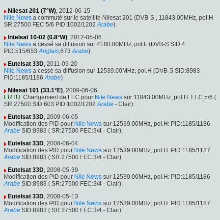
Nilesat 201 (7°W)
, 2012-06-15
Nile News
a commuté sur le satellite Nilesat 201 (DVB-S , 11843.00MHz, pol.H
SR:27500 FEC:5/6 PID:1002/1202
Arabe
).
Intelsat 10-02 (0.8°W)
, 2012-05-06
Nile News
a cessé sa diffusion sur 4180.00MHz, pol.L (DVB-S SID:4
PID:515/653
Anglais
,673
Arabe
)
Eutelsat 33D
, 2011-09-20
Nile News
a cessé sa diffusion sur 12539.00MHz, pol.H (DVB-S SID:8983
PID:1185/1186
Arabe
)
Nilesat 101 (33.1°E)
, 2009-06-06
ERTU
: Changement de FEC pour
Nile News
sur 11843.00MHz, pol.H: FEC:5/6 (
SR:27500 SID:603 PID:1002/1202
Arabe
- Clair).
Eutelsat 33D
, 2009-06-05
Modification des PID pour
Nile News
sur 12539.00MHz, pol.H: PID:1185/1186
Arabe
SID:8983 ( SR:27500 FEC:3/4 - Clair).
Eutelsat 33D
, 2008-06-04
Modification des PID pour
Nile News
sur 12539.00MHz, pol.H: PID:1185/1187
Arabe
SID:8983 ( SR:27500 FEC:3/4 - Clair).
Eutelsat 33D
, 2008-05-30
Modification des PID pour
Nile News
sur 12539.00MHz, pol.H: PID:1185/1186
Arabe
SID:8983 ( SR:27500 FEC:3/4 - Clair).
Eutelsat 33D
, 2008-05-13
Modification des PID pour
Nile News
sur 12539.00MHz, pol.H: PID:1185/1187
Arabe
SID:8983 ( SR:27500 FEC:3/4 - Clair).