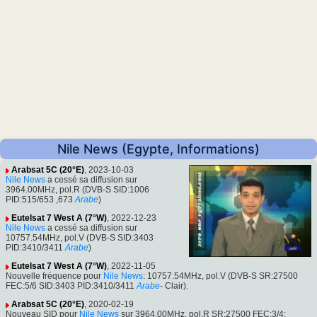
Nile News (Egypte, Informations)
Arabsat 5C (20°E)
, 2023-10-03
Nile News
a cessé sa diffusion sur
3964.00MHz, pol.R (DVB-S SID:1006
PID:515/653 ,673
Arabe
)
Eutelsat 7 West A (7°W)
, 2022-12-23
Nile News
a cessé sa diffusion sur
10757.54MHz, pol.V (DVB-S SID:3403
PID:3410/3411
Arabe
)
Eutelsat 7 West A (7°W)
, 2022-11-05
Nouvelle fréquence pour
Nile News
: 10757.54MHz, pol.V (DVB-S SR:27500
FEC:5/6 SID:3403 PID:3410/3411
Arabe
- Clair).
Arabsat 5C (20°E)
, 2020-02-19
Nouveau SID pour
Nile News
sur 3964.00MHz, pol.R SR:27500 FEC:3/4: