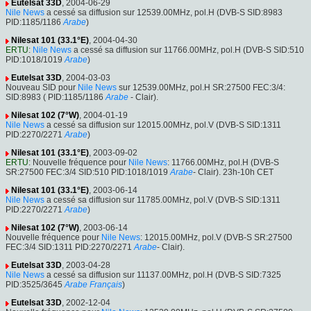
Eutelsat 33D
, 2004-06-29
Nile News
a cessé sa diffusion sur 12539.00MHz, pol.H (DVB-S SID:8983
PID:1185/1186
Arabe
)
Nilesat 101 (33.1°E)
, 2004-04-30
ERTU
:
Nile News
a cessé sa diffusion sur 11766.00MHz, pol.H (DVB-S SID:510
PID:1018/1019
Arabe
)
Eutelsat 33D
, 2004-03-03
Nouveau SID pour
Nile News
sur 12539.00MHz, pol.H SR:27500 FEC:3/4:
SID:8983 ( PID:1185/1186
Arabe
- Clair).
Nilesat 102 (7°W)
, 2004-01-19
Nile News
a cessé sa diffusion sur 12015.00MHz, pol.V (DVB-S SID:1311
PID:2270/2271
Arabe
)
Nilesat 101 (33.1°E)
, 2003-09-02
ERTU
: Nouvelle fréquence pour
Nile News
: 11766.00MHz, pol.H (DVB-S
SR:27500 FEC:3/4 SID:510 PID:1018/1019
Arabe
- Clair). 23h-10h CET
Nilesat 101 (33.1°E)
, 2003-06-14
Nile News
a cessé sa diffusion sur 11785.00MHz, pol.V (DVB-S SID:1311
PID:2270/2271
Arabe
)
Nilesat 102 (7°W)
, 2003-06-14
Nouvelle fréquence pour
Nile News
: 12015.00MHz, pol.V (DVB-S SR:27500
FEC:3/4 SID:1311 PID:2270/2271
Arabe
- Clair).
Eutelsat 33D
, 2003-04-28
Nile News
a cessé sa diffusion sur 11137.00MHz, pol.H (DVB-S SID:7325
PID:3525/3645
Arabe
Français
)
Eutelsat 33D
, 2002-12-04