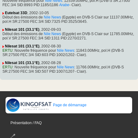
Nouvelle fréquence pour
Nile News
: 12539.00MHz, pol.H (DVB-S SR:27500
FEC:3/4 SID:8993 PID:1185/1186
Arabe
- Clair).
Eutelsat 33D
, 2002-10-05
Début des émissions de
Nile News
(Egypte) en DVB-S Clair sur 11137.00MHz,
pol.H SR:27500 FEC:3/4 SID:7325 PID:3525/3645.
Nilesat 101 (33.1°E)
, 2002-09-03
Début des émissions de
Nile News
(Egypte) en DVB-S Clair sur 11785.00MHz,
pol.V SR:27500 FEC:3/4 SID:1311 PID:2270/2271.
Nilesat 101 (33.1°E)
, 2002-08-30
ERTU
: Nouvelle fréquence pour
Nile News
: 11843.00MHz, pol.H (DVB-S
SR:27500 FEC:3/4 SID:603 PID:1002/1202- Clair).
Nilesat 101 (33.1°E)
, 2002-08-28
ERTU
: Nouvelle fréquence pour
Nile News
: 11766.00MHz, pol.H (DVB-S
SR:27500 FEC:3/4 SID:507 PID:1007/1207- Clair).
Page de démarrage
Présentation / FAQ