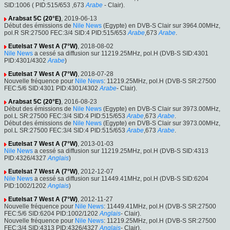
SID:1006 ( PID:515/653 ,673
Arabe
- Clair).
Arabsat 5C (20°E)
, 2019-06-13
Début des émissions de
Nile News
(Egypte) en DVB-S Clair sur 3964.00MHz,
pol.R SR:27500 FEC:3/4 SID:4 PID:515/653
Arabe
,673
Arabe
.
Eutelsat 7 West A (7°W)
, 2018-08-02
Nile News
a cessé sa diffusion sur 11219.25MHz, pol.H (DVB-S SID:4301
PID:4301/4302
Arabe
)
Eutelsat 7 West A (7°W)
, 2018-07-28
Nouvelle fréquence pour
Nile News
: 11219.25MHz, pol.H (DVB-S SR:27500
FEC:5/6 SID:4301 PID:4301/4302
Arabe
- Clair).
Arabsat 5C (20°E)
, 2016-08-23
Début des émissions de
Nile News
(Egypte) en DVB-S Clair sur 3973.00MHz,
pol.L SR:27500 FEC:3/4 SID:4 PID:515/653
Arabe
,673
Arabe
.
Début des émissions de
Nile News
(Egypte) en DVB-S Clair sur 3973.00MHz,
pol.L SR:27500 FEC:3/4 SID:4 PID:515/653
Arabe
,673
Arabe
.
Eutelsat 7 West A (7°W)
, 2013-01-03
Nile News
a cessé sa diffusion sur 11219.25MHz, pol.H (DVB-S SID:4313
PID:4326/4327
Anglais
)
Eutelsat 7 West A (7°W)
, 2012-12-07
Nile News
a cessé sa diffusion sur 11449.41MHz, pol.H (DVB-S SID:6204
PID:1002/1202
Anglais
)
Eutelsat 7 West A (7°W)
, 2012-11-27
Nouvelle fréquence pour
Nile News
: 11449.41MHz, pol.H (DVB-S SR:27500
FEC:5/6 SID:6204 PID:1002/1202
Anglais
- Clair).
Nouvelle fréquence pour
Nile News
: 11219.25MHz, pol.H (DVB-S SR:27500
FEC:3/4 SID:4313 PID:4326/4327
Anglais
- Clair).