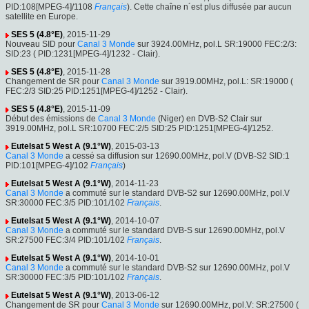
PID:108[MPEG-4]/1108
Français
). Cette chaîne n´est plus diffusée par aucun
satellite en Europe.
SES 5 (4.8°E)
, 2015-11-29
Nouveau SID pour
Canal 3 Monde
sur 3924.00MHz, pol.L SR:19000 FEC:2/3:
SID:23 ( PID:1231[MPEG-4]/1232 - Clair).
SES 5 (4.8°E)
, 2015-11-28
Changement de SR pour
Canal 3 Monde
sur 3919.00MHz, pol.L: SR:19000 (
FEC:2/3 SID:25 PID:1251[MPEG-4]/1252 - Clair).
SES 5 (4.8°E)
, 2015-11-09
Début des émissions de
Canal 3 Monde
(Niger) en DVB-S2 Clair sur
3919.00MHz, pol.L SR:10700 FEC:2/5 SID:25 PID:1251[MPEG-4]/1252.
Eutelsat 5 West A (9.1°W)
, 2015-03-13
Canal 3 Monde
a cessé sa diffusion sur 12690.00MHz, pol.V (DVB-S2 SID:1
PID:101[MPEG-4]/102
Français
)
Eutelsat 5 West A (9.1°W)
, 2014-11-23
Canal 3 Monde
a commuté sur le standard DVB-S2 sur 12690.00MHz, pol.V
SR:30000 FEC:3/5 PID:101/102
Français
.
Eutelsat 5 West A (9.1°W)
, 2014-10-07
Canal 3 Monde
a commuté sur le standard DVB-S sur 12690.00MHz, pol.V
SR:27500 FEC:3/4 PID:101/102
Français
.
Eutelsat 5 West A (9.1°W)
, 2014-10-01
Canal 3 Monde
a commuté sur le standard DVB-S2 sur 12690.00MHz, pol.V
SR:30000 FEC:3/5 PID:101/102
Français
.
Eutelsat 5 West A (9.1°W)
, 2013-06-12
Changement de SR pour
Canal 3 Monde
sur 12690.00MHz, pol.V: SR:27500 (