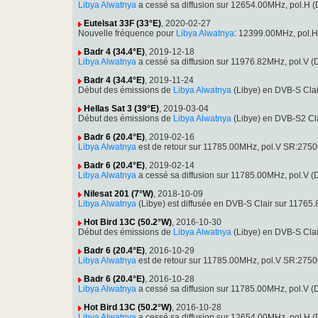
Libya Alwatnya
a cessé sa diffusion sur 12654.00MHz, pol.H
Eutelsat 33F (33°E)
, 2020-02-27
Nouvelle fréquence pour
Libya Alwatnya
: 12399.00MHz, pol.
Badr 4 (34.4°E)
, 2019-12-18
Libya Alwatnya
a cessé sa diffusion sur 11976.82MHz, pol.V 
Badr 4 (34.4°E)
, 2019-11-24
Début des émissions de
Libya Alwatnya
(Libye) en DVB-S Cla
Hellas Sat 3 (39°E)
, 2019-03-04
Début des émissions de
Libya Alwatnya
(Libye) en DVB-S2 Cl
Badr 6 (20.4°E)
, 2019-02-16
Libya Alwatnya
est de retour sur 11785.00MHz, pol.V SR:275
Badr 6 (20.4°E)
, 2019-02-14
Libya Alwatnya
a cessé sa diffusion sur 11785.00MHz, pol.V 
Nilesat 201 (7°W)
, 2018-10-09
Libya Alwatnya
(Libye) est diffusée en DVB-S Clair sur 1176
Hot Bird 13C (50.2°W)
, 2016-10-30
Début des émissions de
Libya Alwatnya
(Libye) en DVB-S Cla
Badr 6 (20.4°E)
, 2016-10-29
Libya Alwatnya
est de retour sur 11785.00MHz, pol.V SR:27500
Badr 6 (20.4°E)
, 2016-10-28
Libya Alwatnya
a cessé sa diffusion sur 11785.00MHz, pol.V 
Hot Bird 13C (50.2°W)
, 2016-10-28
Libya Alwatnya
a cessé sa diffusion sur 12654.00MHz, pol.H