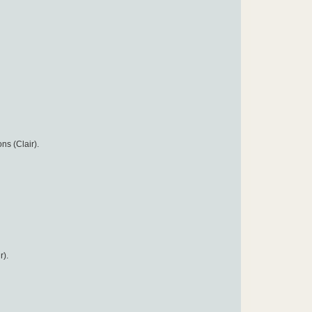
ns (Clair).
r).