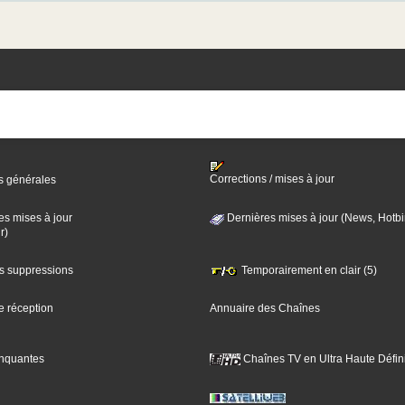
Corrections / mises à jour
s générales
es mises à jour
Dernières mises à jour (News, Hotbi
r)
es suppressions
Temporairement en clair (5)
e réception
Annuaire des Chaînes
nquantes
Chaînes TV en Ultra Haute Défini