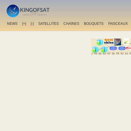
NEWS
[+]
[-]
SATELLITES
CHAîNES
BOUQUETS
FAISCEAUX