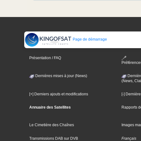
Page de démarrage
Présentation / FAQ
Préférence
Dernières mises à jour (News)
Dernièr
(News, Clai
[+] Derniers ajouts et modifications
[-] Dernièr
Annuaire des Satellites
Rapports d
Le Cimetière des Chaînes
Images ma
Transmissions DAB sur DVB
Français