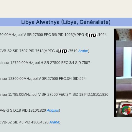
Libya Alwatnya (Libye, Généraliste)
12360.00MHz, pol.V SR:27500 FEC:5/6 PID:1023[MPEG-4]
/1024
 (DVB-S2 SID:7507 PID:7518[MPEG-4]
/7519
Arabe
)
air sur 12729.00MHz, pol.H SR:27500 FEC:3/4 SID:7507
ir sur 12360.00MHz, pol.V SR:27500 FEC:3/4 SID:524
ir sur 11785.00MHz, pol.V SR:27500 FEC:3/4 SID:18 PID:1810/1820
(DVB-S SID:18 PID:1810/1820
Anglais
)
 (DVB-S2 SID:43 PID:4360/4320
Arabe
)