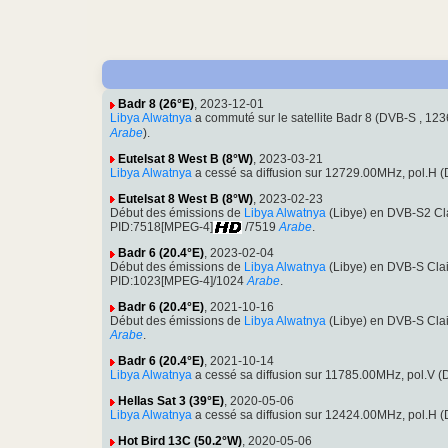
Badr 8 (26°E)
, 2023-12-01
Libya Alwatnya
a commuté sur le satellite Badr 8 (DVB-S , 
Arabe
).
Eutelsat 8 West B (8°W)
, 2023-03-21
Libya Alwatnya
a cessé sa diffusion sur 12729.00MHz, pol.H
Eutelsat 8 West B (8°W)
, 2023-02-23
Début des émissions de
Libya Alwatnya
(Libye) en DVB-S2 Cl
PID:7518[MPEG-4]
/7519
Arabe
.
Badr 6 (20.4°E)
, 2023-02-04
Début des émissions de
Libya Alwatnya
(Libye) en DVB-S Cla
PID:1023[MPEG-4]/1024
Arabe
.
Badr 6 (20.4°E)
, 2021-10-16
Début des émissions de
Libya Alwatnya
(Libye) en DVB-S Cla
Arabe
.
Badr 6 (20.4°E)
, 2021-10-14
Libya Alwatnya
a cessé sa diffusion sur 11785.00MHz, pol.V 
Hellas Sat 3 (39°E)
, 2020-05-06
Libya Alwatnya
a cessé sa diffusion sur 12424.00MHz, pol.H
Hot Bird 13C (50.2°W)
, 2020-05-06