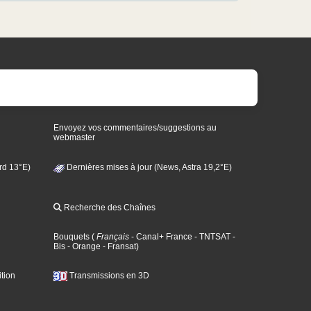
Envoyez vos commentaires/suggestions au
webmaster
rd 13°E)
Dernières mises à jour (News, Astra 19,2°E)
Recherche des Chaînes
Bouquets
(
Français
- Canal+ France
- TNTSAT
-
Bis
- Orange
- Fransat
)
tion
Transmissions en 3D