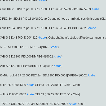
ir sur 10971.00MHz, pol.H SR:27500 FEC:5/6 SID:5760 PID:5762/5763
Arabe
.
 FEC:3/4 SID:18 PID:1810/1820, après une période d´arrêt de ses émissions (Clai
ir sur 12654.00MHz, pol.H SR:27500 FEC:5/6 SID:43 PID:4360/4320
Arabe
.
 (DVB-S SID:43 PID:4360/4320
Arabe
). Cette chaîne n´est plus diffusée par aucun sa
 (DVB-S SID:18 PID:1810[MPEG-4]/1820
Arabe
)
 (DVB-S SID:3806 PID:6001[MPEG-4]/6002
Arabe
)
 (DVB-S SID:3806 PID:6001[MPEG-4]/6002
Arabe
)
41.00MHz, pol.H SR:27500 FEC:3/4 SID:3806 PID:6001[MPEG-4]/6002
Arabe
.
ol.H: PID:4360/4320
Arabe
SID:43 ( SR:27500 FEC:5/6 - Clair).
ol.H: PID:6001/6002
Arabe
SID:43 ( SR:27500 FEC:5/6 - Clair).
H (DVB-S SR:27500 FEC:3/4 SID:3806 PID:6001/6002
Arabe
- Clair).