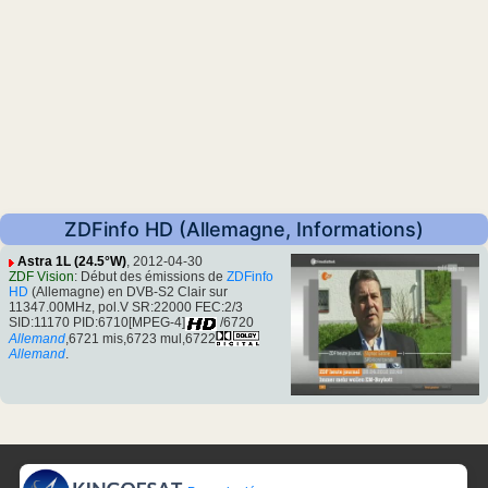
ZDFinfo HD (Allemagne, Informations)
Astra 1L (24.5°W)
, 2012-04-30
ZDF Vision
: Début des émissions de
ZDFinfo
HD
(Allemagne) en DVB-S2 Clair sur
11347.00MHz, pol.V SR:22000 FEC:2/3
SID:11170 PID:6710[MPEG-4]
/6720
Allemand
,6721 mis,6723 mul,6722
Allemand
.