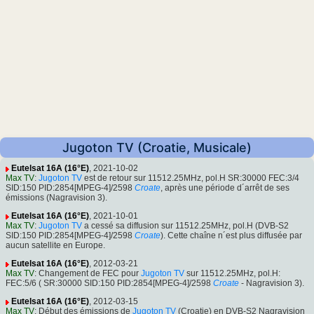
Jugoton TV (Croatie, Musicale)
Eutelsat 16A (16°E)
, 2021-10-02
Max TV
:
Jugoton TV
est de retour sur 11512.25MHz, pol.H SR:30000 FEC:3/4
SID:150 PID:2854[MPEG-4]/2598
Croate
, après une période d´arrêt de ses
émissions (Nagravision 3).
Eutelsat 16A (16°E)
, 2021-10-01
Max TV
:
Jugoton TV
a cessé sa diffusion sur 11512.25MHz, pol.H (DVB-S2
SID:150 PID:2854[MPEG-4]/2598
Croate
). Cette chaîne n´est plus diffusée par
aucun satellite en Europe.
Eutelsat 16A (16°E)
, 2012-03-21
Max TV
: Changement de FEC pour
Jugoton TV
sur 11512.25MHz, pol.H:
FEC:5/6 ( SR:30000 SID:150 PID:2854[MPEG-4]/2598
Croate
- Nagravision 3).
Eutelsat 16A (16°E)
, 2012-03-15
Max TV
: Début des émissions de
Jugoton TV
(Croatie) en DVB-S2 Nagravision