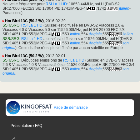
Nouvelle fréquence pour
RSI La 1 HD
: 10853.44MHz, pol.H (DVB-S2
SR:27000 FEC:2/3 SID:17004 PID:1741[MPEG-4]
/1742
Italien
-
Panaccess).
Hot Bird 13C (50.2°W)
, 2016-02-29
SSR/SRG
:
RSI La 1 HD
(Suisse) est diffusée en DVB-S2 Viaccess 2.6 &
Viaccess 4.0 & Viaccess 5.0 sur 11526.00MHz, pol.H SR:29700 FEC:2/3
SID:14051 PID:552[MPEG-4]
/553
Italien
,554
Anglais
,555
Italien
.
SSR/SRG
:
RSI La 1 HD
a cessé sa diffusion sur 11526.00MHz, pol.H (DVB-S
SID:14051 PID:552[MPEG-4]
/553
Italien
,554
Anglais
,555
son
original
). Cette chaîne n´est plus diffusée par aucun satellite en Europe.
Hot Bird 13C (50.2°W)
, 2012-02-01
SSR/SRG
: Début des émissions de
RSI La 1 HD
(Suisse) en DVB-S Viaccess
2.6 & Viaccess 4.0 & Viaccess 5.0 sur 11526.00MHz, pol.H SR:27500 FEC:3/4
SID:14051 PID:552[MPEG-4]
/553
Italien
,554
Anglais
,555
son
original
.
Page de démarrage
Présentation / FAQ