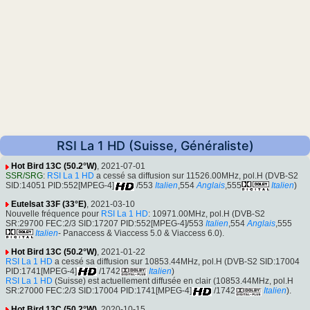
RSI La 1 HD (Suisse, Généraliste)
Hot Bird 13C (50.2°W)
, 2021-07-01
SSR/SRG
:
RSI La 1 HD
a cessé sa diffusion sur 11526.00MHz, pol.H (DVB-S2
SID:14051 PID:552[MPEG-4]
/553
Italien
,554
Anglais
,555
Italien
)
Eutelsat 33F (33°E)
, 2021-03-10
Nouvelle fréquence pour
RSI La 1 HD
: 10971.00MHz, pol.H (DVB-S2
SR:29700 FEC:2/3 SID:17207 PID:552[MPEG-4]/553
Italien
,554
Anglais
,555
Italien
- Panaccess & Viaccess 5.0 & Viaccess 6.0).
Hot Bird 13C (50.2°W)
, 2021-01-22
RSI La 1 HD
a cessé sa diffusion sur 10853.44MHz, pol.H (DVB-S2 SID:17004
PID:1741[MPEG-4]
/1742
Italien
)
RSI La 1 HD
(Suisse) est actuellement diffusée en clair (10853.44MHz, pol.H
SR:27000 FEC:2/3 SID:17004 PID:1741[MPEG-4]
/1742
Italien
).
Hot Bird 13C (50.2°W)
, 2020-10-15