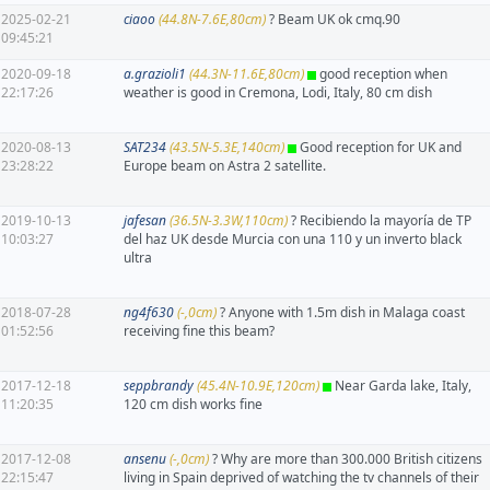
2025-02-21
ciaoo
(44.8N-7.6E,80cm)
? Beam UK ok cmq.90
09:45:21
2020-09-18
a.grazioli1
(44.3N-11.6E,80cm)
good reception when
22:17:26
weather is good in Cremona, Lodi, Italy, 80 cm dish
2020-08-13
SAT234
(43.5N-5.3E,140cm)
Good reception for UK and
23:28:22
Europe beam on Astra 2 satellite.
2019-10-13
jafesan
(36.5N-3.3W,110cm)
? Recibiendo la mayoría de TP
10:03:27
del haz UK desde Murcia con una 110 y un inverto black
ultra
2018-07-28
ng4f630
(-,0cm)
? Anyone with 1.5m dish in Malaga coast
01:52:56
receiving fine this beam?
2017-12-18
seppbrandy
(45.4N-10.9E,120cm)
Near Garda lake, Italy,
11:20:35
120 cm dish works fine
2017-12-08
ansenu
(-,0cm)
? Why are more than 300.000 British citizens
22:15:47
living in Spain deprived of watching the tv channels of their