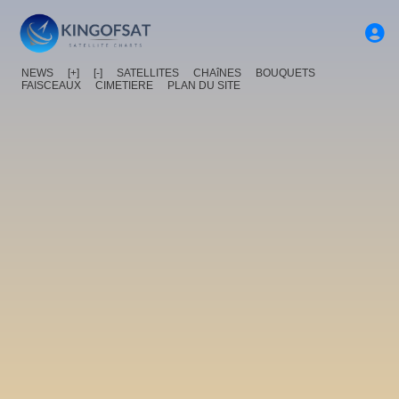
NEWS
[+]
[-]
SATELLITES
CHAîNES
BOUQUETS
FAISCEAUX
CIMETIERE
PLAN DU SITE