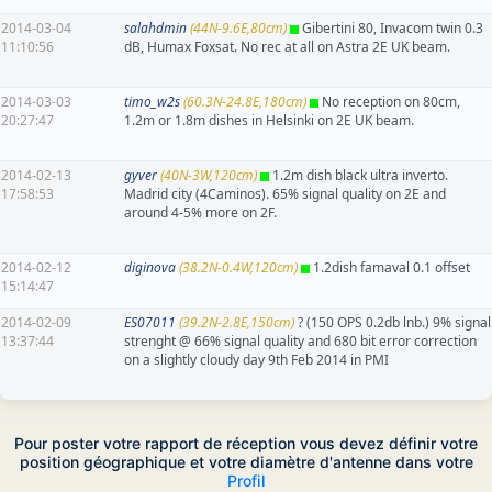
2014-03-04
salahdmin
(44N-9.6E,80cm)
Gibertini 80, Invacom twin 0.3
11:10:56
dB, Humax Foxsat. No rec at all on Astra 2E UK beam.
2014-03-03
timo_w2s
(60.3N-24.8E,180cm)
No reception on 80cm,
20:27:47
1.2m or 1.8m dishes in Helsinki on 2E UK beam.
2014-02-13
gyver
(40N-3W,120cm)
1.2m dish black ultra inverto.
17:58:53
Madrid city (4Caminos). 65% signal quality on 2E and
around 4-5% more on 2F.
2014-02-12
diginova
(38.2N-0.4W,120cm)
1.2dish famaval 0.1 offset
15:14:47
2014-02-09
ES07011
(39.2N-2.8E,150cm)
? (150 OPS 0.2db lnb.) 9% signal
13:37:44
strenght @ 66% signal quality and 680 bit error correction
on a slightly cloudy day 9th Feb 2014 in PMI
Pour poster votre rapport de réception vous devez définir votre
position géographique et votre diamètre d'antenne dans votre
Profil