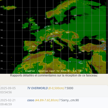
Rapports détaillés et commentaires sur la réception de ce faisceau:
2025-09-05
TV OVERWORLD
(0-0,500cm)
? 5000
03:54:56
2025-02-21
ciaoo
(44.8N-7.6E,80cm)
? Sorry...cm.90
09:46:59