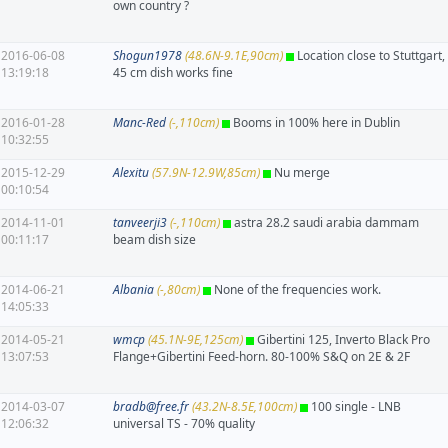
own country ?
2016-06-08
Shogun1978
(48.6N-9.1E,90cm)
Location close to Stuttgart,
13:19:18
45 cm dish works fine
2016-01-28
Manc-Red
(-,110cm)
Booms in 100% here in Dublin
10:32:55
2015-12-29
Alexitu
(57.9N-12.9W,85cm)
Nu merge
00:10:54
2014-11-01
tanveerji3
(-,110cm)
astra 28.2 saudi arabia dammam
00:11:17
beam dish size
2014-06-21
Albania
(-,80cm)
None of the frequencies work.
14:05:33
2014-05-21
wmcp
(45.1N-9E,125cm)
Gibertini 125, Inverto Black Pro
13:07:53
Flange+Gibertini Feed-horn. 80-100% S&Q on 2E & 2F
2014-03-07
bradb@free.fr
(43.2N-8.5E,100cm)
100 single - LNB
12:06:32
universal TS - 70% quality